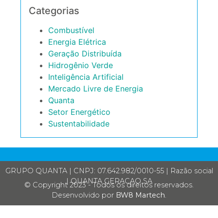
Categorias
Combustível
Energia Elétrica
Geração Distribuída
Hidrogênio Verde
Inteligência Artificial
Mercado Livre de Energia
Quanta
Setor Energético
Sustentabilidade
GRUPO QUANTA | CNPJ: 07.642.982/0010-55 | Razão social
| QUANTA GERACAO SA
© Copyright 2023 - Todos os direitos reservados.
Desenvolvido por
BW8 Martech
.