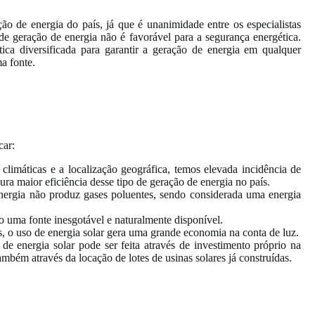
ão de energia do país, já que é unanimidade entre os especialistas
e geração de energia não é favorável para a segurança energética.
tica diversificada para garantir a geração de energia em qualquer
a fonte.
car:
climáticas e a localização geográfica, temos elevada incidência de
gura maior eficiência desse tipo de geração de energia no país.
nergia não produz gases poluentes, sendo considerada uma energia
ão uma fonte inesgotável e naturalmente disponível.
s, o uso de energia solar gera uma grande economia na conta de luz.
de energia solar pode ser feita através de investimento próprio na
bém através da locação de lotes de usinas solares já construídas.