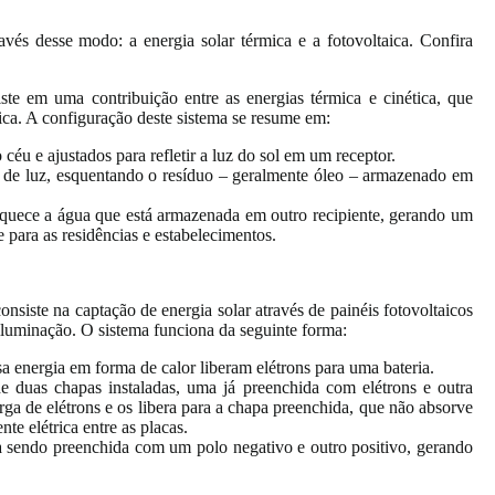
vés desse modo: a energia solar térmica e a fotovoltaica. Confira
iste em uma contribuição entre as energias térmica e cinética, que
rica. A configuração deste sistema se resume em:
céu e ajustados para refletir a luz do sol em um receptor.
e de luz, esquentando o resíduo – geralmente óleo – armazenado em
 aquece a água que está armazenada em outro recipiente, gerando um
e para as residências e estabelecimentos.
consiste na captação de energia solar através de painéis fotovoltaicos
iluminação. O sistema funciona da seguinte forma:
sa energia em forma de calor liberam elétrons para uma bateria.
 de duas chapas instaladas, uma já preenchida com elétrons e outra
rga de elétrons e os libera para a chapa preenchida, que não absorve
te elétrica entre as placas.
 sendo preenchida com um polo negativo e outro positivo, gerando