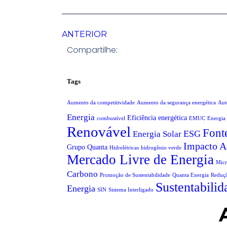
ANTERIOR
Compartilhe:
Tags
Aumento da competitividade
Aumento da segurança energética
Aut
Energia
Eficiência energética
combustível
EMUC
Energia
Renovável
Font
ESG
Energia Solar
Impacto A
Grupo Quanta
Hidrelétricas
hidrogênio verde
Mercado Livre de Energia
Micr
Carbono
Promoção de Sustentabilidade
Quanta Energia
Reduçã
Sustentabilid
Energia
SIN
Sistema Interligado