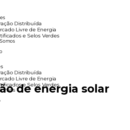
Simulador
es
ação Distribuída
cado Livre de Energia
tificados e Selos Verdes
Somos
o
es
ação Distribuída
cado Livre de Energia
tificados e Selos Verdes
ão de energia solar
Somos
o