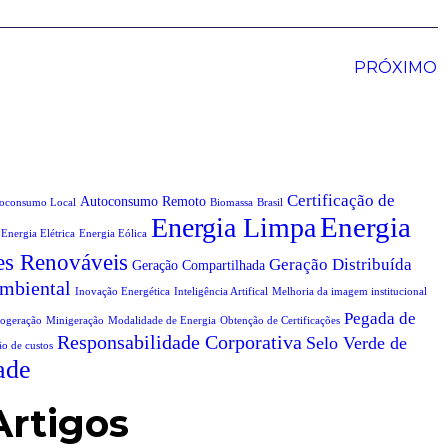
PRÓXIMO
Certificação de
Autoconsumo Remoto
oconsumo Local
Biomassa
Brasil
Energia
Energia Limpa
Energia Elétrica
Energia Eólica
es Renováveis
Geração Distribuída
Geração Compartilhada
mbiental
Inovação Energética
Inteligência Artifical
Melhoria da imagem institucional
Pegada de
ogeração
Minigeração
Modalidade de Energia
Obtenção de Certificações
Responsabilidade Corporativa
Selo Verde de
o de custos
ade
Artigos